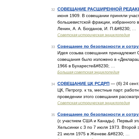
СОВЕЩАНИЕ РАСШИРЕННОЙ РЕДАКЦ
32
июня 1909. В совещании приняли учас
большевистской фракции, избранного в
Ленин, А. А. Богданов, И. П.&#8230; …
Советская историческая энциклопедия
Совещание по безопасности и сотру
33
Идея созыва совещания принадлежит С
совещания было изложено в «Деклараци
1966 в Бухаресте&#8230; …
Большая советская энциклопедия
СОВЕЩАНИЕ ЦК РСДРП
— (б) 24 сент
34
ЦК, Петрогр. к та, местные парт. рабо
проведении этого совещания рассматри
Советская историческая энциклопедия
Совещание по безопасности и сотру
35
(с участием США и Канады). Первый эт
Хельсинки с 3 по 7 июля 1973. Второй 
21 июля 1975 в Женеве.&#8230; …