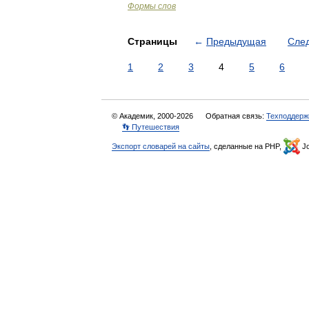
Формы слов
Страницы
←
Предыдущая
Сле
1
2
3
4
5
6
© Академик, 2000-2026
Обратная связь:
Техподдерж
👣 Путешествия
Экспорт словарей на сайты
, сделанные на PHP,
Jo