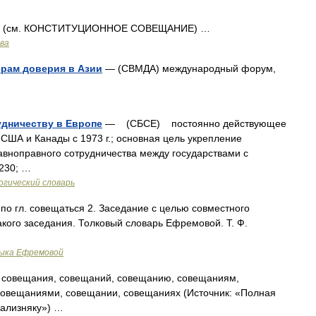
 (см. КОНСТИТУЦИОННОЕ СОВЕЩАНИЕ) …
ава
рам доверия в Азии
— (СВМДА) международный форум,
удничеству в Европе
— (СБСЕ) постоянно действующее
 США и Канады с 1973 г.; основная цель укрепление
авноправного сотрудничества между государствами с
230; …
гический словарь
 по гл. совещаться 2. Заседание с целью совместного
такого заседания. Толковый словарь Ефремовой. Т. Ф.
зыка Ефремовой
 совещания, совещаний, совещанию, совещаниям,
совещаниями, совещании, совещаниях (Источник: «Полная
Зализняку») …