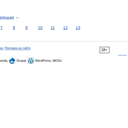
дующая
→
7
8
9
10
11
12
13
ка
,
Реклама на сайте
18+
omla,
Drupal,
WordPress, MODx.