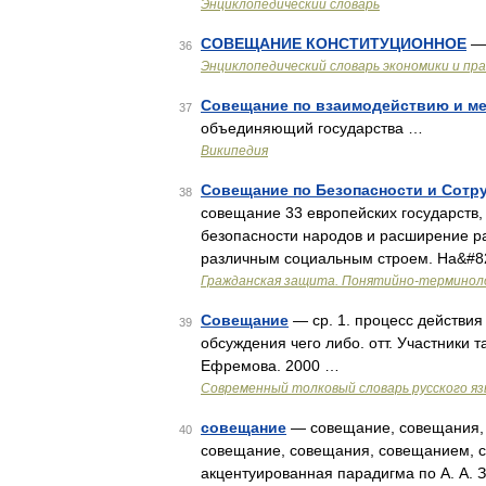
Энциклопедический словарь
СОВЕЩАНИЕ КОНСТИТУЦИОННОЕ
—
36
Энциклопедический словарь экономики и пр
Совещание по взаимодействию и ме
37
объединяющий государства …
Википедия
Совещание по Безопасности и Сотр
38
совещание 33 европейских государств,
безопасности народов и расширение р
различным социальным строем. На&#8
Гражданская защита. Понятийно-терминоло
Совещание
— ср. 1. процесс действия
39
обсуждения чего либо. отт. Участники 
Ефремова. 2000 …
Современный толковый словарь русского я
совещание
— совещание, совещания,
40
совещание, совещания, совещанием, 
акцентуированная парадигма по А. А. 